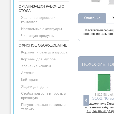
ОРГАНИЗАЦИЯ РАБОЧЕГО
СТОЛА
Хранение адресов и
Описание
контактов
Настольные аксессуары
Пластиковый серый р
профессионального
Чистящие продукты
ОФИСНОЕ ОБОРУДОВАНИЕ
Корзины и баки для мусора
Корзины для мусора
ПОХОЖИЕ ТО
Хранение ключей
Аптечки
Кейтеринг
Ящики для денег
Стойки под зонт и трость в
3 826.58 руб.
прихожую
3162.46
ру
Разделитель Durab
Покупательские корзины и
вставными табуля
тележки
A-Z, А4, на 20 раз