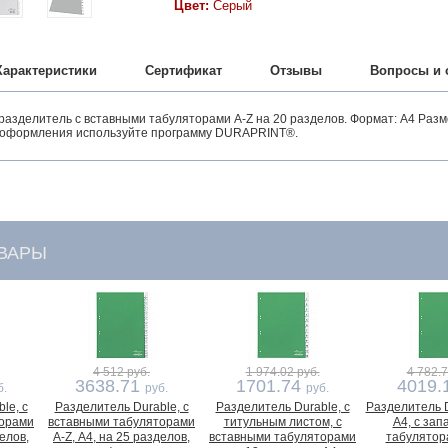
Цвет:
Серый
Характеристики
Сертификат
Отзывы
Вопросы и 
азделитель с вставными табуляторами A-Z на 20 разделов. Формат: A4 Разм
 оформления используйте программу DURAPRINT®.
ВАРЫ
4 512 руб.
1 974.02 руб.
4 782.7
3638.71
1701.74
4019.
б.
руб.
руб.
le, с
Разделитель Durable, с
Разделитель Durable, с
Разделитель D
торами
вставными табуляторами
титульным листом, с
А4, с за
делов,
A-Z, А4, на 25 разделов,
вставными табуляторами
табулятор