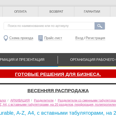
ОПЛАТА
ВОЗВРАТ
ГАРАНТИИ
Схема проезда
Прайс-лист
Вход
Регистрация
/
РМАЦИЯ И ПРЕЗЕНТАЦИЯ
ОРГАНИЗАЦИЯ РАБОЧЕГО 
ГОТОВЫЕ РЕШЕНИЯ ДЛЯ БИЗНЕСА.
ВЕСЕННЯЯ РАСПРОДАЖА
алог
/
АРХИВАЦИЯ
/
Разделители
/
Разделители со сменными табулятор
-Z, А4, с вставными табуляторами, на 20 разделов, перфорация, полипропиле
urable, A-Z, А4, с вставными табуляторами, на