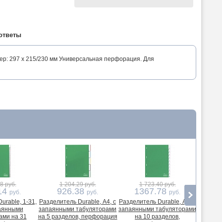
ответы
ер: 297 x 215/230 мм Универсальная перфорация. Для
8 руб.
1 204.29 руб.
1 723.40 руб.
3
14
926.38
1367.78
2
руб.
руб.
руб.
urable, 1-31,
Разделитель Durable, А4, с
Разделитель Durable, А4, с
Раздели
паянными
запаянными табуляторами
запаянными табуляторами
запаянн
ами на 31
на 5 разделов, перфорация
на 10 разделов,
на