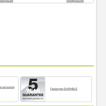
ерфорация
перфорация
п
п
и каталоги
Гарантия DURABLE