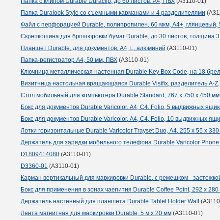
Папка с клипом Durable Duraclip, до 60 листов, А4, ПВХ
(A3110-01)
Папка Duralook Style со съемными карманами и 4 разделителями
(A31
Файл с перфорацией Durable, полипропилен, 60 мкм, А4+, глянцевый, 
Скрепкошина для брошюровки бумаг Durable, до 30 листов, толщина 3 
Планшет Durable, для документов, A4, L, алюминий
(A3110-01)
Папка-регистратор А4, 50 мм, ПВХ
(A3110-01)
Ключница металлическая настенная Durable Key Box Code, на 18 брел
Визитница настольная вращающаяся Durable Visifix, разделитель A-Z,
Стол мобильный для компьютера Durable Standard, 767 x 750 x 450 мм
Бокс для документов Durable Varicolor, А4, С4, Folio, 5 выдвижных ящи
Бокс для документов Durable Varicolor, А4, С4, Folio, 10 выдвижных ящ
Лотки горизонтальные Durable Varicolor Trayset Duo, А4, 255 x 55 x 330
Держатель для зарядки мобильного телефона Durable Varicolor Phone 
D1809414080
(A3110-01)
D3360-01
(A3110-01)
Карман вертикальный для маркировки Durable, с ремешком - застежко
Бокс для применения в зонах чаепития Durable Coffee Point, 292 x 280 
Держатель настенный для планшета Durable Tablet Holder Wall
(A3110
Лента магнитная для маркировки Durable, 5 м х 20 мм
(A3110-01)