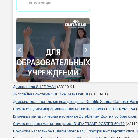
Пепельницы
Демопанели SHERPA A4
(A3110-01)
Дисплейная система SHERPA Desk Unit 10
(A3110-01)
Демосистема настольная вращающаяся Durable Sherpa Carousel Basic,
Самоклеящаяся информационная магнитная рамка DURAFRAME А4
(
Ключница металлическая настенная Durable Key Box, на 36 брелоков, 
Cамоклеящаяся магнитная рамка DURAFRAME POSTER 50x70
(A3110
Покрытие настольное Durable Work Pad, 3 прозрачных верхних слоя, 3