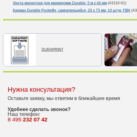
Лента магнитная для маркировки Durable, 5 м х 40 мм
(A3110-01)
Карман Durable Pocketfix, самоклеящийся, 20 х 75 мм, 10 штук, ПВХ
(A3
DURAPRINT
Нужна консультация?
Оставьте заявку, мы ответим в ближайшее время
Удобнее сделать звонок?
Наш телефон:
8 495
232 07 42