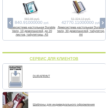
983.86 руб.
51 324.13 руб.
840.91000000
42770.11000000
руб.
руб.
Демосистема настольная Durable
Демосистема настольная Durable
Д
Vario, 10 демопанелей, до 20
Vario, 30 демопанелей, табулятор,
листов, табуляторы, А5
А4
СЕРВИС ДЛЯ КЛИЕНТОВ
DURAPRINT
Шаблоны для индивидуального оформления