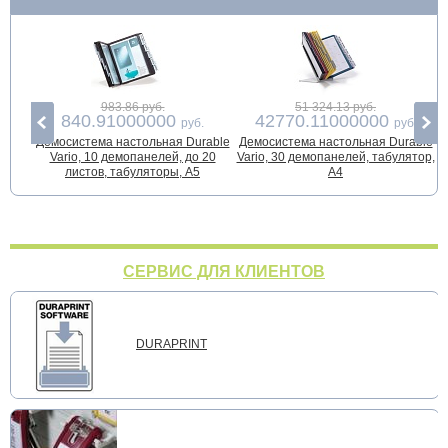
983.86 руб.
51 324.13 руб.
840.91000000
42770.11000000
руб.
руб.
Демосистема настольная Durable
Демосистема настольная Durable
Д
Vario, 10 демопанелей, до 20
Vario, 30 демопанелей, табулятор,
листов, табуляторы, А5
А4
СЕРВИС ДЛЯ КЛИЕНТОВ
DURAPRINT