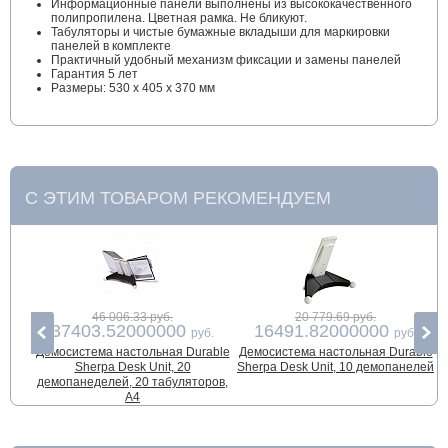
Информационные панели выполнены из высококачественного
полипропилена. Цветная рамка. Не бликуют.
Табуляторы и чистые бумажные вкладыши для маркировки
панелей в комплекте
Практичный удобный механизм фиксации и замены панелей
Гарантия 5 лет
Размеры: 530 x 405 x 370 мм
С ЭТИМ ТОВАРОМ РЕКОМЕНДУЕМ
46 006.33 руб.
20 779.69 руб.
37403.52000000
16491.82000000
руб.
руб.
Демосистема настольная Durable
Демосистема настольная Durable
Д
Sherpa Desk Unit, 20
Sherpa Desk Unit, 10 демопанелей
S
демопанеделей, 20 табуляторов,
А4