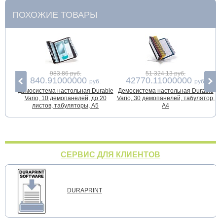
ПОХОЖИЕ ТОВАРЫ
983.86 руб.
51 324.13 руб.
840.91000000
42770.11000000
руб.
руб.
Демосистема настольная Durable
Демосистема настольная Durable
Д
Vario, 10 демопанелей, до 20
Vario, 30 демопанелей, табулятор,
листов, табуляторы, А5
А4
СЕРВИС ДЛЯ КЛИЕНТОВ
DURAPRINT