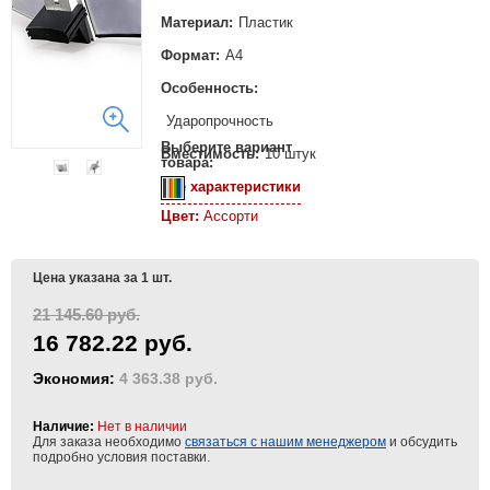
Материал:
Пластик
Формат:
А4
Особенность:
Ударопрочность
Выберите вариант
Вместимость:
10 штук
товара:
Все характеристики
Цвет:
Ассорти
Цена указана за 1 шт.
21 145.60 руб.
16 782.22 руб.
Экономия:
4 363.38 руб.
Наличие:
Нет в наличии
Для заказа необходимо
связаться с нашим менеджером
и обсудить
подробно условия поставки.