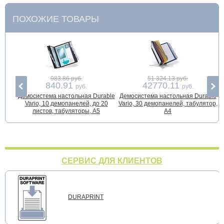
ПОХОЖИЕ ТОВАРЫ
983.86 руб.
51 324.13 руб.
840.91
42770.11
руб.
руб.
Демосистема настольная Durable
Демосистема настольная Durable
Д
Vario, 10 демопанелей, до 20
Vario, 30 демопанелей, табулятор,
листов, табуляторы, А5
А4
СЕРВИС ДЛЯ КЛИЕНТОВ
DURAPRINT